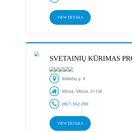
VIEW DETAILS
SVETAINIŲ KŪRIMAS PR
Vokiečių g. 8
Vilnius, Vilnius, 01130
(867) 562-299
VIEW DETAILS