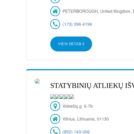
PETERBOROUGH, United Kingdom, 
(173) 396-4196
VIEW DETAILS
STATYBINIŲ ATLIEKŲ IŠ
Vokiečių g. 6-7b
Vilnius, Lithuania, 01130
(852) 143-006