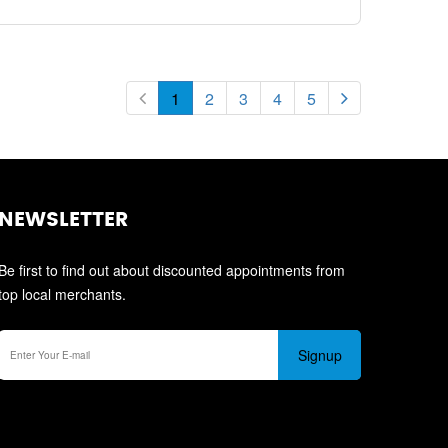
1
2
3
4
5
NEWSLETTER
Be first to find out about discounted appointments from
top local merchants.
Signup