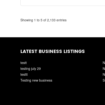
Showing 1 to 5 of 2,133 entries
LATEST BUSINESS LISTINGS
testt
N
testing july 29
N
testtt
N
Testing new business
S