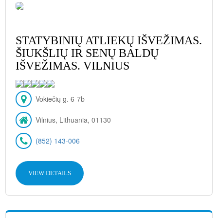
STATYBINIŲ ATLIEKŲ IŠVEŽIMAS.
ŠIUKŠLIŲ IR SENŲ BALDŲ
IŠVEŽIMAS. VILNIUS
Vokiečių g. 6-7b
Vilnius, Lithuania, 01130
(852) 143-006
VIEW DETAILS