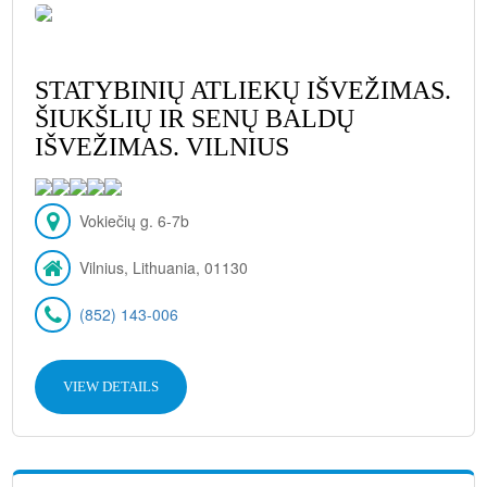
STATYBINIŲ ATLIEKŲ IŠVEŽIMAS.
ŠIUKŠLIŲ IR SENŲ BALDŲ
IŠVEŽIMAS. VILNIUS
Vokiečių g. 6-7b
Vilnius, Lithuania, 01130
(852) 143-006
VIEW DETAILS