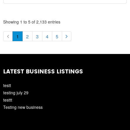
Showing 1 to 5 of 2,133 entries
1
2
3
4
5
LATEST BUSINESS LISTINGS
testt
testing july 29
testtt
Testing new business