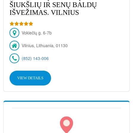
ŠIUKŠLIŲ IR SENŲ BALDŲ
IŠVEŽIMAS. VILNIUS
Vokiečių g. 6-7b
Vilnius, Lithuania, 01130
(852) 143-006
VIEW DETAILS