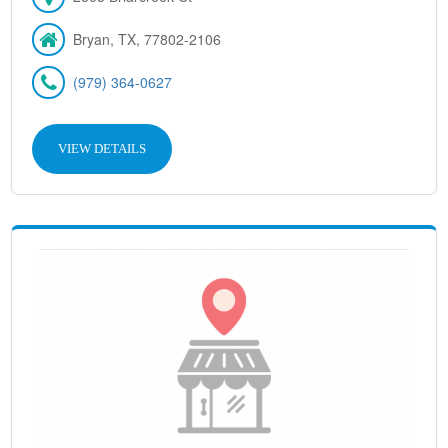
Bryan, TX, 77802-2106
(979) 364-0627
VIEW DETAILS